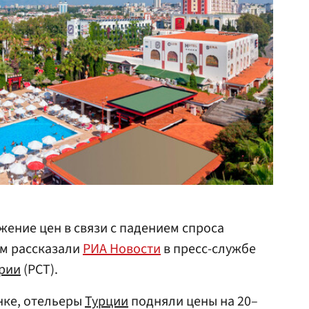
жение цен в связи с падением спроса
ом рассказали
РИА Новости
в пресс-службе
трии
(РСТ).
енке, отельеры
Турции
подняли цены на 20–