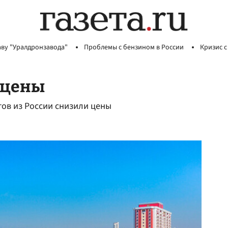
аву "Уралдронзавода"
Проблемы с бензином в России
Кризис с
 цены
стов из России снизили цены