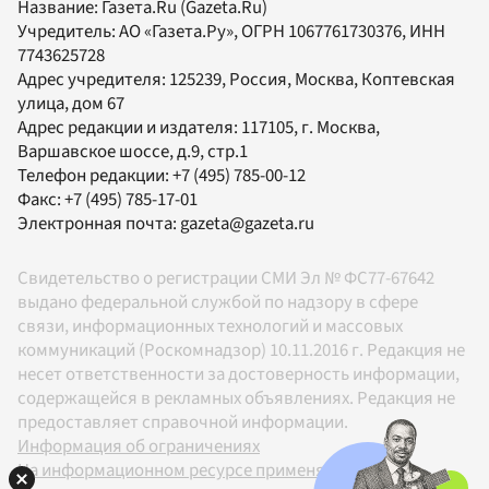
Название:
Газета.Ru
(Gazeta.Ru)
Учредитель:
АО «Газета.Ру»
, ОГРН 1067761730376, ИНН
7743625728
Адрес учредителя: 125239, Россия, Москва, Коптевская
улица, дом 67
Адрес редакции и издателя:
117105
, г.
Москва
,
Варшавское шоссе, д.9, стр.1
Телефон редакции:
+7 (495) 785-00-12
Факс:
+7 (495) 785-17-01
Электронная почта:
gazeta@gazeta.ru
Свидетельство о регистрации СМИ Эл № ФС77-67642
выдано федеральной службой по надзору в сфере
связи, информационных технологий и массовых
коммуникаций (Роскомнадзор) 10.11.2016 г. Редакция не
несет ответственности за достоверность информации,
содержащейся в рекламных объявлениях. Редакция не
предоставляет справочной информации.
Информация об ограничениях
На информационном ресурсе применяются