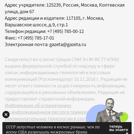
Адрес учредителя: 125239, Россия, Москва, Коптевская
улица, дом 67
Адрес редакции и издателя:
117105
, г.
Москва
,
Варшавское шоссе, д.9, стр.1
Телефон редакции:
+7 (495) 785-00-12
Факс:
+7 (495) 785-17-01
Электронная почта:
gazeta@gazeta.ru
Свидетельство о регистрации СМИ Эл № ФС77-67642
выдано федеральной службой по надзору в сфере
связи, информационных технологий и массовых
коммуникаций (Роскомнадзор) 10.11.2016 г. Редакция не
несет ответственности за достоверность информации,
содержащейся в рекламных объявлениях. Редакция не
предоставляет справочной информации.
Информация об ограничениях
На информационном ресурсе применяются
рекомендательные технологии в соответствии с
Правилами
СССР запустил человека в космос раньше, чем по
18+
всему США разрешили межрасовые браки