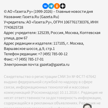
© АО «Газета.Ру» (1999-2026) – Главные новости дня
Название:
Газета.Ru
(Gazeta.Ru)
Учредитель:
АО «Газета.Ру»
, ОГРН 1067761730376, ИНН
7743625728
Адрес учредителя: 125239, Россия, Москва, Коптевская
улица, дом 67
Адрес редакции и издателя:
117105
, г.
Москва
,
Варшавское шоссе, д.9, стр.1
Телефон редакции:
+7 (495) 785-00-12
Факс:
+7 (495) 785-17-01
Электронная почта:
gazeta@gazeta.ru
Свидетельство о регистрации СМИ Эл № ФС77-67642
выдано федеральной службой по надзору в сфере
связи, информационных технологий и массовых
коммуникаций (Роскомнадзор) 10.11.2016 г. Редакция не
несет ответственности за достоверность информации,
содержащейся в рекламных объявлениях. Редакция не