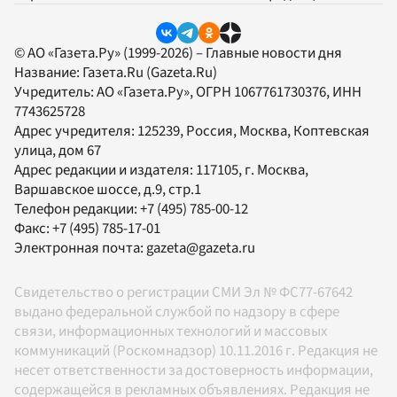
© АО «Газета.Ру» (1999-2026) – Главные новости дня
Название:
Газета.Ru
(Gazeta.Ru)
Учредитель:
АО «Газета.Ру»
, ОГРН 1067761730376, ИНН
7743625728
Адрес учредителя: 125239, Россия, Москва, Коптевская
улица, дом 67
Адрес редакции и издателя:
117105
, г.
Москва
,
Варшавское шоссе, д.9, стр.1
Телефон редакции:
+7 (495) 785-00-12
Факс:
+7 (495) 785-17-01
Электронная почта:
gazeta@gazeta.ru
Свидетельство о регистрации СМИ Эл № ФС77-67642
выдано федеральной службой по надзору в сфере
связи, информационных технологий и массовых
коммуникаций (Роскомнадзор) 10.11.2016 г. Редакция не
несет ответственности за достоверность информации,
содержащейся в рекламных объявлениях. Редакция не