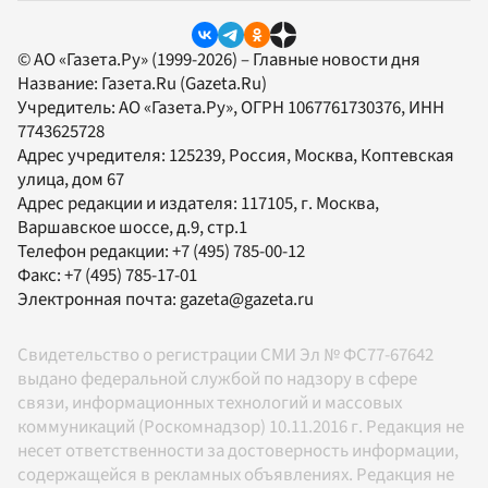
© АО «Газета.Ру» (1999-2026) – Главные новости дня
Название:
Газета.Ru
(Gazeta.Ru)
Учредитель:
АО «Газета.Ру»
, ОГРН 1067761730376, ИНН
7743625728
Адрес учредителя: 125239, Россия, Москва, Коптевская
улица, дом 67
Адрес редакции и издателя:
117105
, г.
Москва
,
Варшавское шоссе, д.9, стр.1
Телефон редакции:
+7 (495) 785-00-12
Факс:
+7 (495) 785-17-01
Электронная почта:
gazeta@gazeta.ru
Свидетельство о регистрации СМИ Эл № ФС77-67642
выдано федеральной службой по надзору в сфере
связи, информационных технологий и массовых
коммуникаций (Роскомнадзор) 10.11.2016 г. Редакция не
несет ответственности за достоверность информации,
содержащейся в рекламных объявлениях. Редакция не