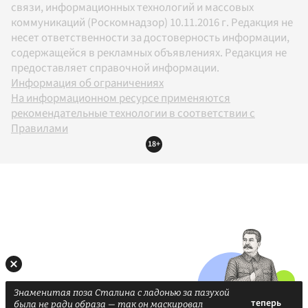
связи, информационных технологий и массовых
коммуникаций (Роскомнадзор) 10.11.2016 г. Редакция не
несет ответственности за достоверность информации,
содержащейся в рекламных объявлениях. Редакция не
предоставляет справочной информации.
Информация об ограничениях
На информационном ресурсе применяются
рекомендательные технологии в соответствии с
Правилами
18+
Знаменитая поза Сталина с ладонью за пазухой
была не ради образа — так он маскировал