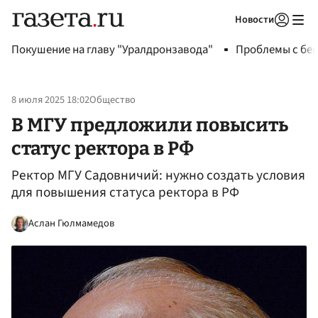
Новости
Авторизоваться
Покушение на главу "Уралдронзавода"
Проблемы с бен
8 июля 2025 18:02
Общество
В МГУ предложили повысить
статус ректора в РФ
Ректор МГУ Садовничий: нужно создать условия
для повышения статуса ректора в РФ
Аслан Гюлмамедов