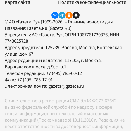
Карта сайта
Политика конфиденциальности
© АО «Газета.Ру» (1999-2026) – Главные новости дня
Название:
Газета.Ru
(Gazeta.Ru)
Учредитель:
АО «Газета.Ру»
, ОГРН 1067761730376, ИНН
7743625728
Адрес учредителя: 125239, Россия, Москва, Коптевская
улица, дом 67
Адрес редакции и издателя:
117105
, г.
Москва
,
Варшавское шоссе, д.9, стр.1
Телефон редакции:
+7 (495) 785-00-12
Факс:
+7 (495) 785-17-01
Электронная почта:
gazeta@gazeta.ru
Свидетельство о регистрации СМИ Эл № ФС77-67642
выдано федеральной службой по надзору в сфере
связи, информационных технологий и массовых
коммуникаций (Роскомнадзор) 10.11.2016 г. Редакция не
несет ответственности за достоверность информации,