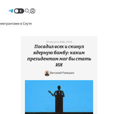
Авторизоваться
 мигрантами в Сеуте
07 августа 2026, 10:43
Посадил всех и скинул
ядерную бомбу: каким
президентом мог бы стать
ИИ
Виталий Рюмшин