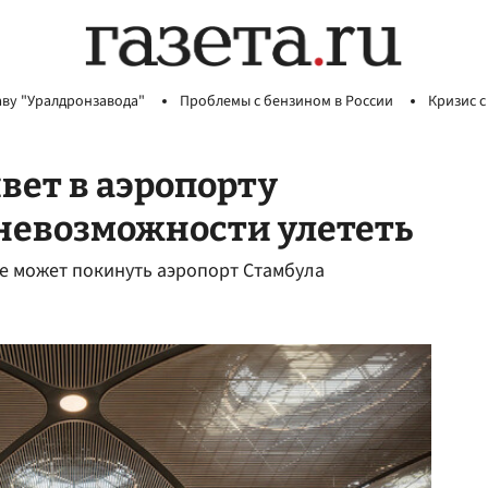
аву "Уралдронзавода"
Проблемы с бензином в России
Кризис с
вет в аэропорту
 невозможности улететь
не может покинуть аэропорт Стамбула