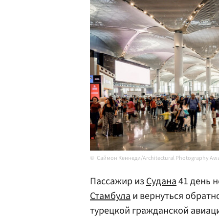
Саймон Кеннеди/Architectural Photography Aw
Пассажир из
Судана
41 день 
Стамбула
и вернуться обратн
турецкой гражданской авиац