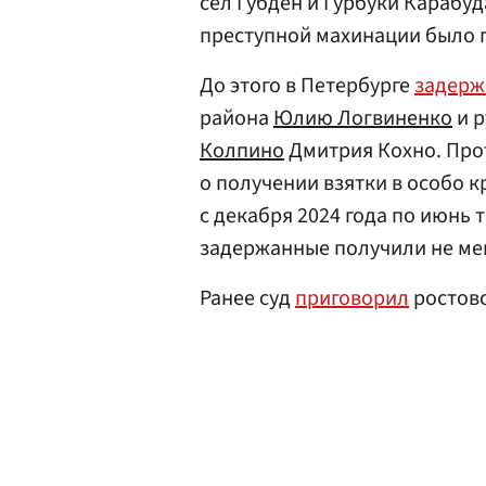
сел Губден и Гурбуки Карабуд
преступной махинации было 
До этого в Петербурге
задерж
района
Юлию Логвиненко
и р
Колпино
Дмитрия Кохно. Прот
о получении взятки в особо 
с декабря 2024 года по июнь 
задержанные получили не мен
Ранее суд
приговорил
ростовс