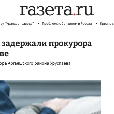
аву "Уралдронзавода"
Проблемы с бензином в России
Кризис с
 задержали прокурора
ве
ора Аргаяшского района Уруспаева