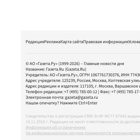
Редакция
Реклама
Карта сайта
Правовая информация
Услов
© АО «Газета.Ру» (1999-2026) – Главные новости дня
Название:
Газета.Ru
(Gazeta.Ru)
Учредитель:
АО «Газета.Ру»
, ОГРН 1067761730376, ИНН 7743
Адрес учредителя: 125239, Россия, Москва, Коптевская улиц
Адрес редакции и издателя:
117105
, г.
Москва
,
Варшавское шо
Телефон редакции:
+7 (495) 785-00-12
| Факс:
+7 (495) 785-17
Электронная почта:
gazeta@gazeta.ru
Нашли опечатку? Нажмите Ctrl+Enter
Свидетельство о регистрации СМИ Эл № ФС77-67642 выда
10.11.2016 г. Редакция не несет ответственности за дос
Информация об ограничениях
На информационном ресурсе применяются рекомендатель