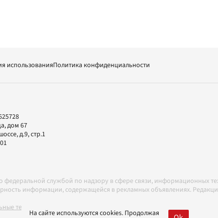
ия использования
Политика конфиденциальности
625728
а, дом 67
ссе, д.9, стр.1
-01
но федеральной службой по надзору в сфере связи, информационных т
товерность информации, содержащейся в рекламных объявлениях. Редак
ные технологии в соответствии с Правилами
На сайте используются cookies. Продолжая
Ok