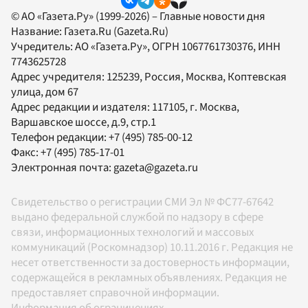
© АО «Газета.Ру» (1999-2026) – Главные новости дня
Название:
Газета.Ru
(Gazeta.Ru)
Учредитель:
АО «Газета.Ру»
, ОГРН 1067761730376, ИНН
7743625728
Адрес учредителя: 125239, Россия, Москва, Коптевская
улица, дом 67
Адрес редакции и издателя:
117105
, г.
Москва
,
Варшавское шоссе, д.9, стр.1
Телефон редакции:
+7 (495) 785-00-12
Факс:
+7 (495) 785-17-01
Электронная почта:
gazeta@gazeta.ru
Свидетельство о регистрации СМИ Эл № ФС77-67642
выдано федеральной службой по надзору в сфере
связи, информационных технологий и массовых
коммуникаций (Роскомнадзор) 10.11.2016 г. Редакция не
несет ответственности за достоверность информации,
содержащейся в рекламных объявлениях. Редакция не
предоставляет справочной информации.