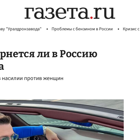
аву "Уралдронзавода"
Проблемы с бензином в России
Кризис с
рнется ли в Россию
а
в насилии против женщин