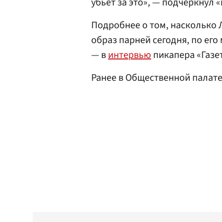
убьет за это», — подчеркнул «
Подробнее о том, насколько Л
образ парней сегодня, по ег
— в
интервью
пикапера «Газет
Ранее в Общественной палат