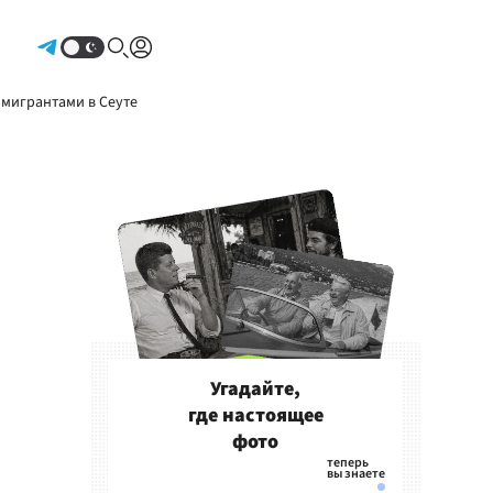
Авторизоваться
 мигрантами в Сеуте
Угадайте,
где настоящее
фото