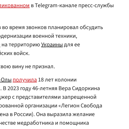
ликованном
в Telegram-канале пресс-службы
в во время звонков планировал обсудить
одернизации военной техники,
О
на территорию
Украины
для ее
ских войск.
свою вину не признал.
-Олы
получила
18 лет колонии
. В 2023 году 46-летняя Вера Сидоркина
нджер с представителями запрещенной
ированной организации «Легион Свобода
ена в России). Она выразила желание
ачестве медработника и помощника