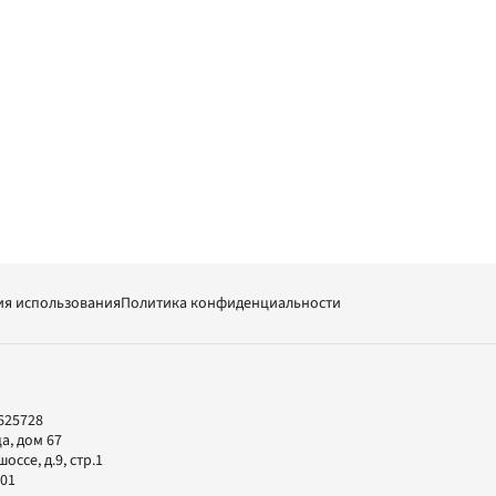
ия использования
Политика конфиденциальности
625728
а, дом 67
ссе, д.9, стр.1
-01