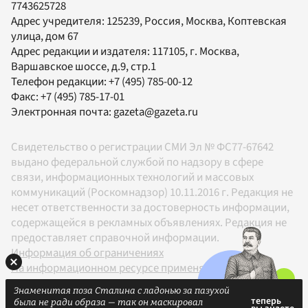
7743625728
Адрес учредителя: 125239, Россия, Москва, Коптевская
улица, дом 67
Адрес редакции и издателя:
117105
, г.
Москва
,
Варшавское шоссе, д.9, стр.1
Телефон редакции:
+7 (495) 785-00-12
Факс:
+7 (495) 785-17-01
Электронная почта:
gazeta@gazeta.ru
Свидетельство о регистрации СМИ Эл № ФС77-67642
выдано федеральной службой по надзору в сфере
связи, информационных технологий и массовых
коммуникаций (Роскомнадзор) 10.11.2016 г. Редакция не
несет ответственности за достоверность информации,
содержащейся в рекламных объявлениях. Редакция не
предоставляет справочной информации.
Информация об ограничениях
На информационном ресурсе применяются
рекомендательные технологии в соответствии с
Знаменитая поза Сталина с ладонью за пазухой
Правилами
была не ради образа — так он маскировал