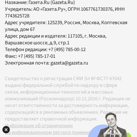
Название:
Газета.Ru
(Gazeta.Ru)
Учредитель:
АО «Газета.Ру»
, ОГРН 1067761730376, ИНН
7743625728
Адрес учредителя: 125239, Россия, Москва, Коптевская
улица, дом 67
Адрес редакции и издателя:
117105
, г.
Москва
,
Варшавское шоссе, д.9, стр.1
Телефон редакции:
+7 (495) 785-00-12
Факс:
+7 (495) 785-17-01
Электронная почта:
gazeta@gazeta.ru
Свидетельство о регистрации СМИ Эл № ФС77-67642
выдано федеральной службой по надзору в сфере
связи, информационных технологий и массовых
коммуникаций (Роскомнадзор) 10.11.2016 г. Редакция не
несет ответственности за достоверность информации,
содержащейся в рекламных объявлениях. Редакция не
предоставляет справочной информации.
Информация об ограничениях
На информационном ресурсе применяются