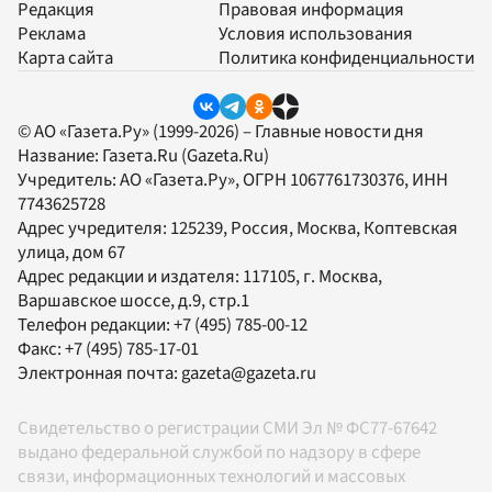
Редакция
Правовая информация
Реклама
Условия использования
Карта сайта
Политика конфиденциальности
© АО «Газета.Ру» (1999-2026) – Главные новости дня
Название:
Газета.Ru
(Gazeta.Ru)
Учредитель:
АО «Газета.Ру»
, ОГРН 1067761730376, ИНН
7743625728
Адрес учредителя: 125239, Россия, Москва, Коптевская
улица, дом 67
Адрес редакции и издателя:
117105
, г.
Москва
,
Варшавское шоссе, д.9, стр.1
Телефон редакции:
+7 (495) 785-00-12
Факс:
+7 (495) 785-17-01
Электронная почта:
gazeta@gazeta.ru
Свидетельство о регистрации СМИ Эл № ФС77-67642
выдано федеральной службой по надзору в сфере
связи, информационных технологий и массовых