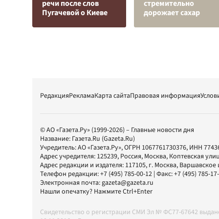
речи после слов
стремительно
Пугачевой о Киеве
дорожает сахар
Редакция
Реклама
Карта сайта
Правовая информация
Услов
© АО «Газета.Ру» (1999-2026) – Главные новости дня
Название:
Газета.Ru
(Gazeta.Ru)
Учредитель:
АО «Газета.Ру»
, ОГРН 1067761730376, ИНН 7743
Адрес учредителя: 125239, Россия, Москва, Коптевская улиц
Адрес редакции и издателя:
117105
, г.
Москва
,
Варшавское шо
Телефон редакции:
+7 (495) 785-00-12
| Факс:
+7 (495) 785-17
Электронная почта:
gazeta@gazeta.ru
Нашли опечатку? Нажмите Ctrl+Enter
Свидетельство о регистрации СМИ Эл № ФС77-67642 выда