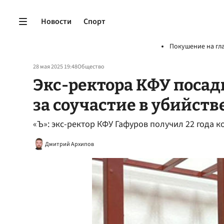
Новости
Спорт
Покушение на гл
28 мая 2025 19:48
Общество
Экс-ректора КФУ посади
за соучастие в убийств
«Ъ»: экс-ректор КФУ Гафуров получил 22 года к
Дмитрий Архипов