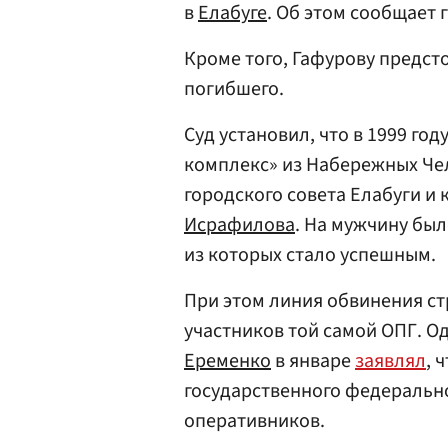
в
Елабуге
. Об этом сообщает 
Кроме того, Гафурову предст
погибшего.
Суд установил, что в 1999 год
комплекс» из Набережных Чел
городского совета Елабуги и
Исрафилова
. На мужчину бы
из которых стало успешным.
При этом линия обвинения ст
участников той самой ОПГ. О
Еременко
в январе
заявлял
, 
государственного федерально
оперативников.