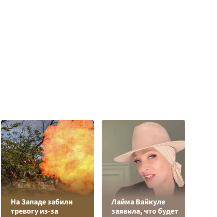
На Западе забили
Лайма Вайкуле
К
тревогу из-за
заявила, что будет
Л