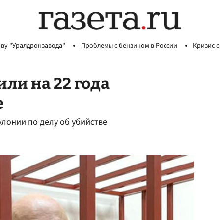
аву "Уралдронзавода"
Проблемы с бензином в России
Кризис с
ли на 22 года
е
олонии по делу об убийстве