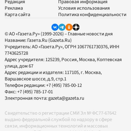
Редакция
Правовая информация
Реклама
Условия использования
Карта сайта
Политика конфиденциальности
© АО «Газета.Ру» (1999-2026) – Главные новости дня
Название:
Газета.Ru
(Gazeta.Ru)
Учредитель:
АО «Газета.Ру»
, ОГРН 1067761730376, ИНН
7743625728
Адрес учредителя: 125239, Россия, Москва, Коптевская
улица, дом 67
Адрес редакции и издателя:
117105
, г.
Москва
,
Варшавское шоссе, д.9, стр.1
Телефон редакции:
+7 (495) 785-00-12
Факс:
+7 (495) 785-17-01
Электронная почта:
gazeta@gazeta.ru
Свидетельство о регистрации СМИ Эл № ФС77-67642
выдано федеральной службой по надзору в сфере
связи, информационных технологий и массовых