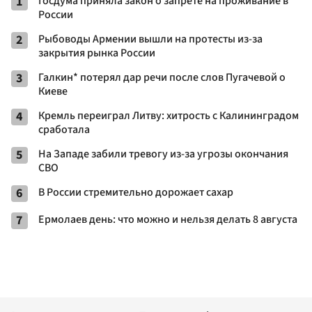
1
Госдума приняла закон о запрете на проживание в
России
2
Рыбоводы Армении вышли на протесты из-за
закрытия рынка России
3
Галкин* потерял дар речи после слов Пугачевой о
Киеве
4
Кремль переиграл Литву: хитрость с Калининградом
сработала
5
На Западе забили тревогу из-за угрозы окончания
СВО
6
В России стремительно дорожает сахар
7
Ермолаев день: что можно и нельзя делать 8 августа