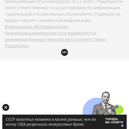
коммуникаций (Роскомнадзор) 10.11.2016 г. Редакция не
несет ответственности за достоверность информации,
содержащейся в рекламных объявлениях. Редакция не
предоставляет справочной информации.
Информация об ограничениях
На информационном ресурсе применяются
рекомендательные технологии в соответствии с
Правилами
18+
СССР запустил человека в космос раньше, чем по
всему США разрешили межрасовые браки