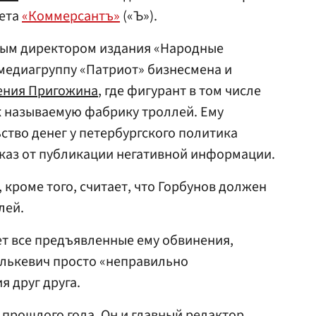
зета
«Коммерсантъ»
(«Ъ»).
ным директором издания «Народные
 медиагруппу «Патриот» бизнесмена и
ения Пригожина
, где фигурант в том числе
к называемую фабрику троллей. Ему
тво денег у петербургского политика
каз от публикации негативной информации.
 кроме того, считает, что Горбунов должен
лей.
т все предъявленные ему обвинения,
алькевич просто «неправильно
 друг друга.
 прошлого года. Он и главный редактор