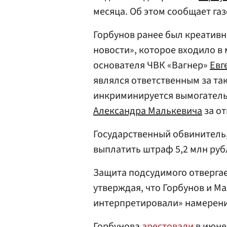
месяца. Об этом сообщает га
Горбунов ранее был креатив
новости», которое входило в
основателя ЧВК «Вагнер»
Евг
являлся ответственным за та
инкриминируется вымогательс
Александра Малькевича
за от
Государственный обвинитель,
выплатить штраф 5,2 млн руб
Защита подсудимого отвергае
утверждая, что Горбунов и М
интерпретировали» намерения
Горбунова
арестовали
в июне