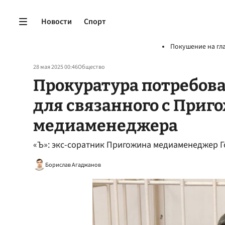
Новости
Спорт
Покушение на гл
28 мая 2025 00:46
Общество
Прокуратура потребова
для связанного с При
медиаменеджера
«Ъ»: экс-соратник Пригожина медиаменеджер Г
Борислав Агаджанов