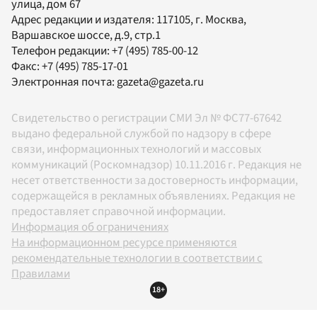
улица, дом 67
Адрес редакции и издателя:
117105
, г.
Москва
,
Варшавское шоссе, д.9, стр.1
Телефон редакции:
+7 (495) 785-00-12
Факс:
+7 (495) 785-17-01
Электронная почта:
gazeta@gazeta.ru
Свидетельство о регистрации СМИ Эл № ФС77-67642
выдано федеральной службой по надзору в сфере
связи, информационных технологий и массовых
коммуникаций (Роскомнадзор) 10.11.2016 г. Редакция не
несет ответственности за достоверность информации,
содержащейся в рекламных объявлениях. Редакция не
предоставляет справочной информации.
Информация об ограничениях
На информационном ресурсе применяются
рекомендательные технологии в соответствии с
Правилами
18+