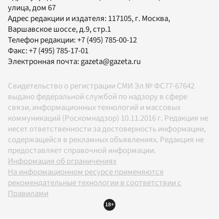
улица, дом 67
Адрес редакции и издателя:
117105
, г.
Москва
,
Варшавское шоссе, д.9, стр.1
Телефон редакции:
+7 (495) 785-00-12
Факс:
+7 (495) 785-17-01
Электронная почта:
gazeta@gazeta.ru
Свидетельство о регистрации СМИ Эл № ФС77-67642
выдано федеральной службой по надзору в сфере
связи, информационных технологий и массовых
коммуникаций (Роскомнадзор) 10.11.2016 г. Редакция не
несет ответственности за достоверность информации,
содержащейся в рекламных объявлениях. Редакция не
предоставляет справочной информации.
Информация об ограничениях
На информационном ресурсе применяются
рекомендательные технологии в соответствии с
Правилами
18+