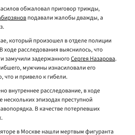
Василов обжаловал приговор трижды,
абирзянов
подавали жалобы дважды, а
з.
чае, который произошел в отделе полиции
 В ходе расследования выяснилось, что
ти замучили задержанного
Сергея Назарова
.
гибшего, мужчины изнасиловали его
 что и привело к гибели.
но внутреннее расследование, в ходе
ще нескольких эпизодах преступной
авопорядка. В качестве потерпевших
.
ляторе в Москве нашли мертвым фигуранта