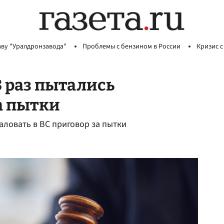
аву "Уралдронзавода"
Проблемы с бензином в России
Кризис с
 раз пытались
а пытки
аловать в ВС приговор за пытки