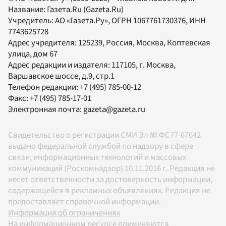
Название:
Газета.Ru
(Gazeta.Ru)
Учредитель:
АО «Газета.Ру»
, ОГРН 1067761730376, ИНН
7743625728
Адрес учредителя: 125239, Россия, Москва, Коптевская
улица, дом 67
Адрес редакции и издателя:
117105
, г.
Москва
,
Варшавское шоссе, д.9, стр.1
Телефон редакции:
+7 (495) 785-00-12
Факс:
+7 (495) 785-17-01
Электронная почта:
gazeta@gazeta.ru
Свидетельство о регистрации СМИ Эл № ФС77-67642
выдано федеральной службой по надзору в сфере
связи, информационных технологий и массовых
коммуникаций (Роскомнадзор) 10.11.2016 г. Редакция не
несет ответственности за достоверность информации,
содержащейся в рекламных объявлениях. Редакция не
предоставляет справочной информации.
Информация об ограничениях
На информационном ресурсе применяются