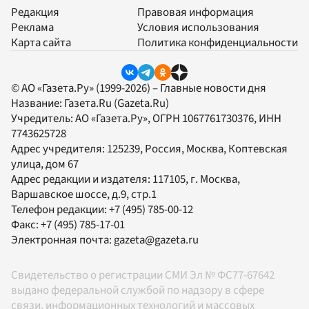
Редакция
Правовая информация
Реклама
Условия использования
Карта сайта
Политика конфиденциальности
© АО «Газета.Ру» (1999-2026) – Главные новости дня
Название:
Газета.Ru
(Gazeta.Ru)
Учредитель:
АО «Газета.Ру»
, ОГРН 1067761730376, ИНН
7743625728
Адрес учредителя: 125239, Россия, Москва, Коптевская
улица, дом 67
Адрес редакции и издателя:
117105
, г.
Москва
,
Варшавское шоссе, д.9, стр.1
Телефон редакции:
+7 (495) 785-00-12
Факс:
+7 (495) 785-17-01
Электронная почта:
gazeta@gazeta.ru
Свидетельство о регистрации СМИ Эл № ФС77-67642
выдано федеральной службой по надзору в сфере
связи, информационных технологий и массовых