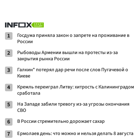
1
Госдума приняла закон о запрете на проживание в
России
2
Рыбоводы Армении вышли на протесты из-за
закрытия рынка России
3
Галкин* потерял дар речи после слов Пугачевой о
Киеве
4
Кремль переиграл Литву: хитрость с Калининградом
сработала
5
На Западе забили тревогу из-за угрозы окончания
СВО
6
В России стремительно дорожает сахар
7
Ермолаев день: что можно и нельзя делать 8 августа