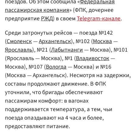
поездов. Об этом сообщила «
Федеральная
пассажирская компания
» (ФПК, дочернее
предприятие
РЖД
) в своем
Telegram-канале
.
Среди затронутых рейсов — поезда №142
(
Смоленск
—
Архангельск
), №102 (
Москва
—
Ярославль
), №21 (
Лабытнанги
— Москва), №101
(Ярославль — Москва), №1 (
Владивосток
—
Москва), №107 (
Вологда
— Москва) и №16
(Москва — Архангельск). Несмотря на задержки,
составы продолжают движение. В ФПК
уточнили, что бригады обеспечивают
пассажирам комфорт: в вагонах
поддерживается температура, а тем, чьи
поезда опаздывают на 4 часа и более,
предоставляют питание.