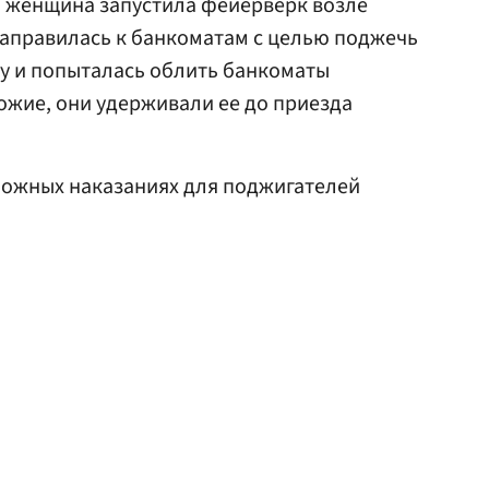
я женщина запустила фейерверк возле
направилась к банкоматам с целью поджечь
у и попыталась облить банкоматы
ожие, они удерживали ее до приезда
ожных наказаниях для поджигателей