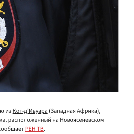
ию из
Кот-д'Ивуара
(Западная Африка),
ка, расположенный на Новоясеневском
 сообщает
РЕН ТВ
.