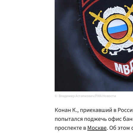
Владимир Астапкович/РИА Новости
Конан К., приехавший в Росс
попытался поджечь офис бан
проспекте в
Москве
. Об этом