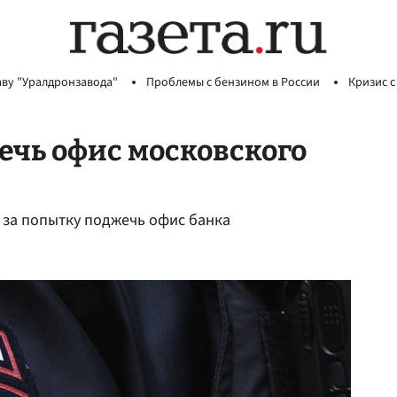
аву "Уралдронзавода"
Проблемы с бензином в России
Кризис с
ечь офис московского
 за попытку поджечь офис банка