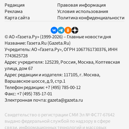
Редакция
Правовая информация
Реклама
Условия использования
Карта сайта
Политика конфиденциальности
© АО «Газета.Ру» (1999-2026) – Главные новости дня
Название:
Газета.Ru
(Gazeta.Ru)
Учредитель:
АО «Газета.Ру»
, ОГРН 1067761730376, ИНН
7743625728
Адрес учредителя: 125239, Россия, Москва, Коптевская
улица, дом 67
Адрес редакции и издателя:
117105
, г.
Москва
,
Варшавское шоссе, д.9, стр.1
Телефон редакции:
+7 (495) 785-00-12
Факс:
+7 (495) 785-17-01
Электронная почта:
gazeta@gazeta.ru
Свидетельство о регистрации СМИ Эл № ФС77-67642
выдано федеральной службой по надзору в сфере
связи, информационных технологий и массовых