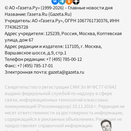
© АО «Газета.Ру» (1999-2026) – Главные новости дня
Название:
Газета.Ru
(Gazeta.Ru)
Учредитель:
АО «Газета.Ру»
, ОГРН 1067761730376, ИНН
7743625728
Адрес учредителя: 125239, Россия, Москва, Коптевская
улица, дом 67
Адрес редакции и издателя:
117105
, г.
Москва
,
Варшавское шоссе, д.9, стр.1
Телефон редакции:
+7 (495) 785-00-12
Факс:
+7 (495) 785-17-01
Электронная почта:
gazeta@gazeta.ru
Свидетельство о регистрации СМИ Эл № ФС77-67642
выдано федеральной службой по надзору в сфере
связи, информационных технологий и массовых
коммуникаций (Роскомнадзор) 10.11.2016 г. Редакция не
несет ответственности за достоверность информации,
содержащейся в рекламных объявлениях. Редакция не
предоставляет справочной информации.