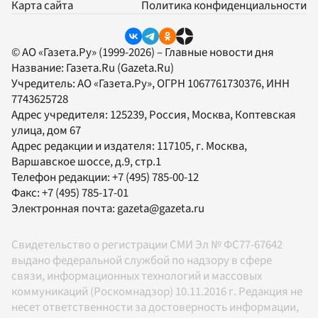
Карта сайта
Политика конфиденциальности
© АО «Газета.Ру» (1999-2026) – Главные новости дня
Название:
Газета.Ru
(Gazeta.Ru)
Учредитель:
АО «Газета.Ру»
, ОГРН 1067761730376, ИНН
7743625728
Адрес учредителя: 125239, Россия, Москва, Коптевская
улица, дом 67
Адрес редакции и издателя:
117105
, г.
Москва
,
Варшавское шоссе, д.9, стр.1
Телефон редакции:
+7 (495) 785-00-12
Факс:
+7 (495) 785-17-01
Электронная почта:
gazeta@gazeta.ru
Свидетельство о регистрации СМИ Эл № ФС77-67642
выдано федеральной службой по надзору в сфере
связи, информационных технологий и массовых
коммуникаций (Роскомнадзор) 10.11.2016 г. Редакция не
несет ответственности за достоверность информации,