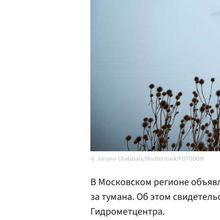
Jaromir Chalabala/Shutterstock/FOTODOM
В Московском регионе объявл
за тумана. Об этом свидетел
Гидрометцентра.