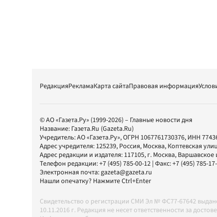
Редакция
Реклама
Карта сайта
Правовая информация
Услов
© АО «Газета.Ру» (1999-2026) – Главные новости дня
Название:
Газета.Ru
(Gazeta.Ru)
Учредитель:
АО «Газета.Ру»
, ОГРН 1067761730376, ИНН 7743
Адрес учредителя: 125239, Россия, Москва, Коптевская улиц
Адрес редакции и издателя:
117105
, г.
Москва
,
Варшавское шо
Телефон редакции:
+7 (495) 785-00-12
| Факс:
+7 (495) 785-17
Электронная почта:
gazeta@gazeta.ru
Нашли опечатку? Нажмите Ctrl+Enter
Свидетельство о регистрации СМИ Эл № ФС77-67642 выда
10.11.2016 г. Редакция не несет ответственности за дос