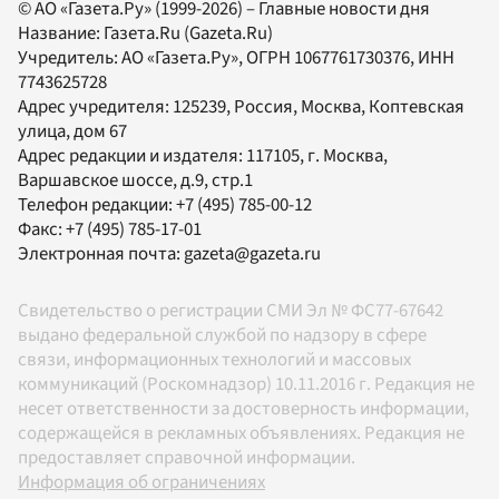
© АО «Газета.Ру» (1999-2026) – Главные новости дня
Название:
Газета.Ru
(Gazeta.Ru)
Учредитель:
АО «Газета.Ру»
, ОГРН 1067761730376, ИНН
7743625728
Адрес учредителя: 125239, Россия, Москва, Коптевская
улица, дом 67
Адрес редакции и издателя:
117105
, г.
Москва
,
Варшавское шоссе, д.9, стр.1
Телефон редакции:
+7 (495) 785-00-12
Факс:
+7 (495) 785-17-01
Электронная почта:
gazeta@gazeta.ru
Свидетельство о регистрации СМИ Эл № ФС77-67642
выдано федеральной службой по надзору в сфере
связи, информационных технологий и массовых
коммуникаций (Роскомнадзор) 10.11.2016 г. Редакция не
несет ответственности за достоверность информации,
содержащейся в рекламных объявлениях. Редакция не
предоставляет справочной информации.
Информация об ограничениях