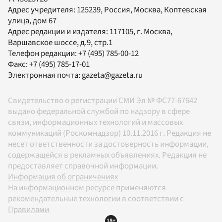
Адрес учредителя: 125239, Россия, Москва, Коптевская
улица, дом 67
Адрес редакции и издателя:
117105
, г.
Москва
,
Варшавское шоссе, д.9, стр.1
Телефон редакции:
+7 (495) 785-00-12
Факс:
+7 (495) 785-17-01
Электронная почта:
gazeta@gazeta.ru
Свидетельство о регистрации СМИ Эл № ФС77-67642
выдано федеральной службой по надзору в сфере
связи, информационных технологий и массовых
коммуникаций (Роскомнадзор) 10.11.2016 г. Редакция не
несет ответственности за достоверность информации,
содержащейся в рекламных объявлениях. Редакция не
предоставляет справочной информации.
Информация об ограничениях
На информационном ресурсе применяются
рекомендательные технологии в соответствии с
Правилами
18+