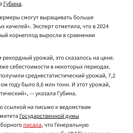
на
Губина
.
 фермеры смогут выращивать больше
х качелей». Эксперт отметила, что в 2024
ный корнеплод выросли в сравнении
 рекордный урожай, это сказалось на цене.
иже себестоимости в некоторых периодах.
ы получили среднестатистический урожай, 7,2
м году было 8,6 млн тонн. И этот урожай,
тический», — указала Губина.
со ссылкой на письмо к ведомствам
омитета
Государственной думы
ыборного
писала
, что Генеральную