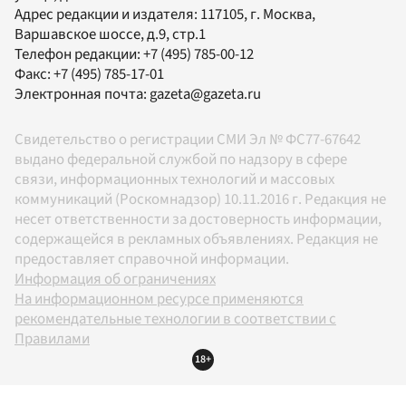
Адрес редакции и издателя:
117105
, г.
Москва
,
Варшавское шоссе, д.9, стр.1
Телефон редакции:
+7 (495) 785-00-12
Факс:
+7 (495) 785-17-01
Электронная почта:
gazeta@gazeta.ru
Свидетельство о регистрации СМИ Эл № ФС77-67642
выдано федеральной службой по надзору в сфере
связи, информационных технологий и массовых
коммуникаций (Роскомнадзор) 10.11.2016 г. Редакция не
несет ответственности за достоверность информации,
содержащейся в рекламных объявлениях. Редакция не
предоставляет справочной информации.
Информация об ограничениях
На информационном ресурсе применяются
рекомендательные технологии в соответствии с
Правилами
18+