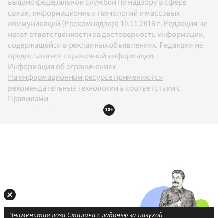
выдано федеральной службой по надзору в сфере
связи, информационных технологий и массовых
коммуникаций (Роскомнадзор) 10.11.2016 г. Редакция не
несет ответственности за достоверность информации,
содержащейся в рекламных объявлениях. Редакция не
предоставляет справочной информации.
Информация об ограничениях
На информационном ресурсе применяются
рекомендательные технологии в соответствии с
Правилами
18+
Знаменитая поза Сталина с ладонью за пазухой