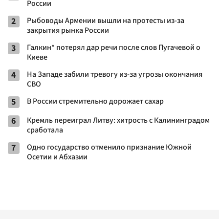
России
2
Рыбоводы Армении вышли на протесты из-за
закрытия рынка России
3
Галкин* потерял дар речи после слов Пугачевой о
Киеве
4
На Западе забили тревогу из-за угрозы окончания
СВО
5
В России стремительно дорожает сахар
6
Кремль переиграл Литву: хитрость с Калининградом
сработала
7
Одно государство отменило признание Южной
Осетии и Абхазии