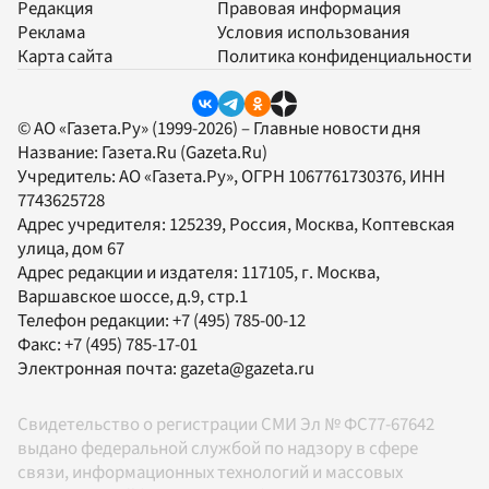
Редакция
Правовая информация
Реклама
Условия использования
Карта сайта
Политика конфиденциальности
© АО «Газета.Ру» (1999-2026) – Главные новости дня
Название:
Газета.Ru
(Gazeta.Ru)
Учредитель:
АО «Газета.Ру»
, ОГРН 1067761730376, ИНН
7743625728
Адрес учредителя: 125239, Россия, Москва, Коптевская
улица, дом 67
Адрес редакции и издателя:
117105
, г.
Москва
,
Варшавское шоссе, д.9, стр.1
Телефон редакции:
+7 (495) 785-00-12
Факс:
+7 (495) 785-17-01
Электронная почта:
gazeta@gazeta.ru
Свидетельство о регистрации СМИ Эл № ФС77-67642
выдано федеральной службой по надзору в сфере
связи, информационных технологий и массовых