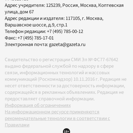
Адрес учредителя: 125239, Россия, Москва, Коптевская
улица, дом 67
Адрес редакции и издателя:
117105
, г.
Москва
,
Варшавское шоссе, д.9, стр.1
Телефон редакции:
+7 (495) 785-00-12
Факс:
+7 (495) 785-17-01
Электронная почта:
gazeta@gazeta.ru
Свидетельство о регистрации СМИ Эл № ФС77-67642
выдано федеральной службой по надзору в сфере
связи, информационных технологий и массовых
коммуникаций (Роскомнадзор) 10.11.2016 г. Редакция не
несет ответственности за достоверность информации,
содержащейся в рекламных объявлениях. Редакция не
предоставляет справочной информации.
Информация об ограничениях
На информационном ресурсе применяются
рекомендательные технологии в соответствии с
Правилами
18+