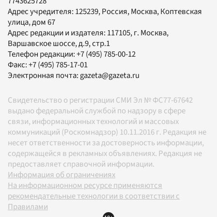
7743625728
Адрес учредителя: 125239, Россия, Москва, Коптевская
улица, дом 67
Адрес редакции и издателя:
117105
, г.
Москва
,
Варшавское шоссе, д.9, стр.1
Телефон редакции:
+7 (495) 785-00-12
Факс:
+7 (495) 785-17-01
Электронная почта:
gazeta@gazeta.ru
Свидетельство о регистрации СМИ Эл № ФС77-67642
выдано федеральной службой по надзору в сфере
связи, информационных технологий и массовых
коммуникаций (Роскомнадзор) 10.11.2016 г. Редакция не
несет ответственности за достоверность информации,
содержащейся в рекламных объявлениях. Редакция не
предоставляет справочной информации.
Информация об ограничениях
На информационном ресурсе применяются
рекомендательные технологии в соответствии с
Правилами