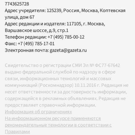
7743625728
Адрес учредителя: 125239, Россия, Москва, Коптевская
улица, дом 67
Адрес редакции и издателя:
117105
, г.
Москва
,
Варшавское шоссе, д.9, стр.1
Телефон редакции:
+7 (495) 785-00-12
Факс:
+7 (495) 785-17-01
Электронная почта:
gazeta@gazeta.ru
Свидетельство о регистрации СМИ Эл № ФС77-67642
выдано федеральной службой по надзору в сфере
связи, информационных технологий и массовых
коммуникаций (Роскомнадзор) 10.11.2016 г. Редакция не
несет ответственности за достоверность информации,
содержащейся в рекламных объявлениях. Редакция не
предоставляет справочной информации.
Информация об ограничениях
На информационном ресурсе применяются
рекомендательные технологии в соответствии с
Правилами