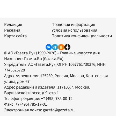
Редакция
Правовая информация
Реклама
Условия использования
Карта сайта
Политика конфиденциальности
© АО «Газета.Ру» (1999-2026) – Главные новости дня
Название:
Газета.Ru
(Gazeta.Ru)
Учредитель:
АО «Газета.Ру»
, ОГРН 1067761730376, ИНН
7743625728
Адрес учредителя: 125239, Россия, Москва, Коптевская
улица, дом 67
Адрес редакции и издателя:
117105
, г.
Москва
,
Варшавское шоссе, д.9, стр.1
Телефон редакции:
+7 (495) 785-00-12
Факс:
+7 (495) 785-17-01
Электронная почта:
gazeta@gazeta.ru