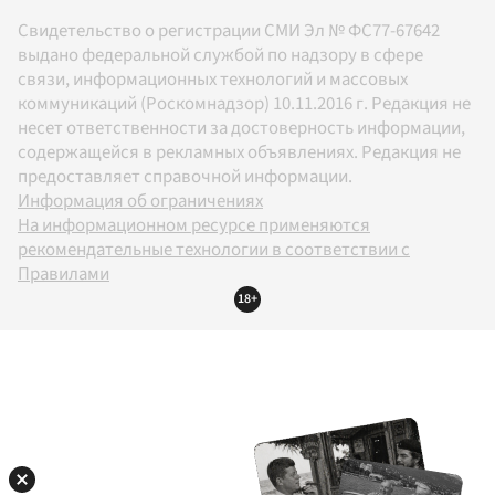
Свидетельство о регистрации СМИ Эл № ФС77-67642
выдано федеральной службой по надзору в сфере
связи, информационных технологий и массовых
коммуникаций (Роскомнадзор) 10.11.2016 г. Редакция не
несет ответственности за достоверность информации,
содержащейся в рекламных объявлениях. Редакция не
предоставляет справочной информации.
Информация об ограничениях
На информационном ресурсе применяются
рекомендательные технологии в соответствии с
Правилами
18+