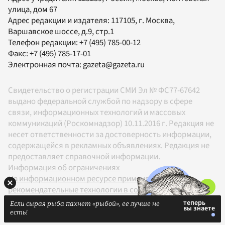
улица, дом 67
Адрес редакции и издателя:
117105
, г.
Москва
,
Варшавское шоссе, д.9, стр.1
Телефон редакции:
+7 (495) 785-00-12
Факс:
+7 (495) 785-17-01
Электронная почта:
gazeta@gazeta.ru
Свидетельство о регистрации СМИ Эл № ФС77-67642
выдано федеральной службой по надзору в сфере
связи, информационных технологий и массовых
коммуникаций (Роскомнадзор) 10.11.2016 г. Редакция не
несет ответственности за достоверность информации,
содержащейся в рекламных объявлениях. Редакция не
предоставляет справочной информации.
Информация об ограничениях
На информационном ресурсе применяются
рекомендательные технологии в соответствии с
Правилами
Если сырая рыба пахнет «рыбой», ее лучше не
18+
есть!