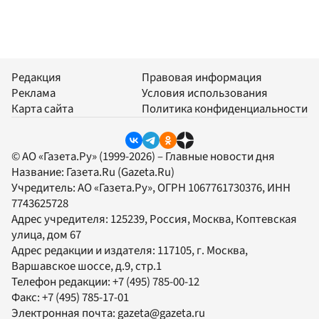
Редакция
Правовая информация
Реклама
Условия использования
Карта сайта
Политика конфиденциальности
© АО «Газета.Ру» (1999-2026) – Главные новости дня
Название:
Газета.Ru
(Gazeta.Ru)
Учредитель:
АО «Газета.Ру»
, ОГРН 1067761730376, ИНН
7743625728
Адрес учредителя: 125239, Россия, Москва, Коптевская
улица, дом 67
Адрес редакции и издателя:
117105
, г.
Москва
,
Варшавское шоссе, д.9, стр.1
Телефон редакции:
+7 (495) 785-00-12
Факс:
+7 (495) 785-17-01
Электронная почта:
gazeta@gazeta.ru