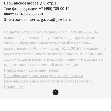
Варшавское шоссе, д.9, стр.1
Телефон редакции:
+7 (495) 785-00-12
Факс:
+7 (495) 785-17-01
Электронная почта:
gazeta@gazeta.ru
Свидетельство о регистрации СМИ Эл № ФС77-67642
выдано федеральной службой по надзору в сфере
связи, информационных технологий и массовых
коммуникаций (Роскомнадзор) 10.11.2016 г. Редакция не
несет ответственности за достоверность информации,
содержащейся в рекламных объявлениях. Редакция не
предоставляет справочной информации.
Информация об ограничениях
На информационном ресурсе применяются
рекомендательные технологии в соответствии с
Правилами
18+