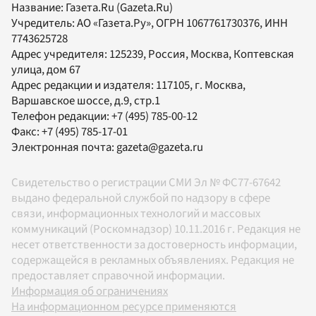
Название:
Газета.Ru
(Gazeta.Ru)
Учредитель:
АО «Газета.Ру»
, ОГРН 1067761730376, ИНН
7743625728
Адрес учредителя: 125239, Россия, Москва, Коптевская
улица, дом 67
Адрес редакции и издателя:
117105
, г.
Москва
,
Варшавское шоссе, д.9, стр.1
Телефон редакции:
+7 (495) 785-00-12
Факс:
+7 (495) 785-17-01
Электронная почта:
gazeta@gazeta.ru
Свидетельство о регистрации СМИ Эл № ФС77-67642
выдано федеральной службой по надзору в сфере
связи, информационных технологий и массовых
коммуникаций (Роскомнадзор) 10.11.2016 г. Редакция не
несет ответственности за достоверность информации,
содержащейся в рекламных объявлениях. Редакция не
предоставляет справочной информации.
Информация об ограничениях
На информационном ресурсе применяются