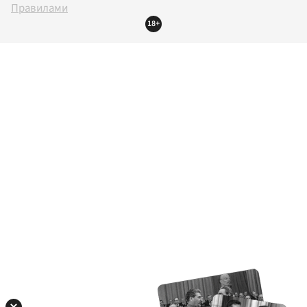
Правилами
18+