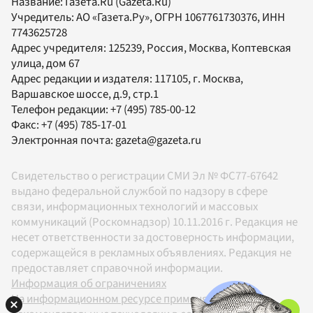
Название:
Газета.Ru
(Gazeta.Ru)
Учредитель:
АО «Газета.Ру»
, ОГРН 1067761730376, ИНН
7743625728
Адрес учредителя: 125239, Россия, Москва, Коптевская
улица, дом 67
Адрес редакции и издателя:
117105
, г.
Москва
,
Варшавское шоссе, д.9, стр.1
Телефон редакции:
+7 (495) 785-00-12
Факс:
+7 (495) 785-17-01
Электронная почта:
gazeta@gazeta.ru
Свидетельство о регистрации СМИ Эл № ФС77-67642
выдано федеральной службой по надзору в сфере
связи, информационных технологий и массовых
коммуникаций (Роскомнадзор) 10.11.2016 г. Редакция не
несет ответственности за достоверность информации,
содержащейся в рекламных объявлениях. Редакция не
предоставляет справочной информации.
Информация об ограничениях
На информационном ресурсе применяются