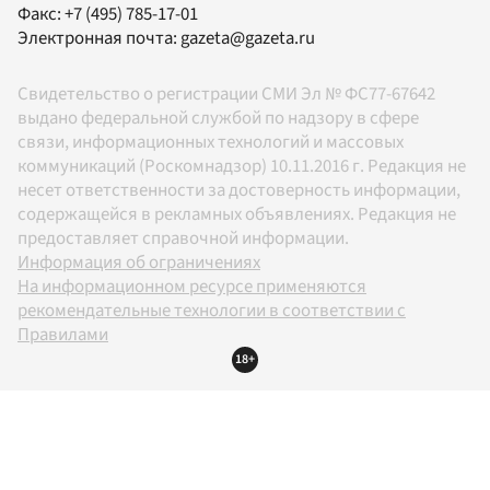
Факс:
+7 (495) 785-17-01
Электронная почта:
gazeta@gazeta.ru
Свидетельство о регистрации СМИ Эл № ФС77-67642
выдано федеральной службой по надзору в сфере
связи, информационных технологий и массовых
коммуникаций (Роскомнадзор) 10.11.2016 г. Редакция не
несет ответственности за достоверность информации,
содержащейся в рекламных объявлениях. Редакция не
предоставляет справочной информации.
Информация об ограничениях
На информационном ресурсе применяются
рекомендательные технологии в соответствии с
Правилами
18+