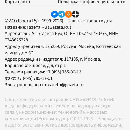
Карта сайта
Политика конфиденциальности
© АО «Газета.Ру» (1999-2026) – Главные новости дня
Название:
Газета.Ru
(Gazeta.Ru)
Учредитель:
АО «Газета.Ру»
, ОГРН 1067761730376, ИНН
7743625728
Адрес учредителя: 125239, Россия, Москва, Коптевская
улица, дом 67
Адрес редакции и издателя:
117105
, г.
Москва
,
Варшавское шоссе, д.9, стр.1
Телефон редакции:
+7 (495) 785-00-12
Факс:
+7 (495) 785-17-01
Электронная почта:
gazeta@gazeta.ru
Свидетельство о регистрации СМИ Эл № ФС77-67642
выдано федеральной службой по надзору в сфере
связи, информационных технологий и массовых
коммуникаций (Роскомнадзор) 10.11.2016 г. Редакция не
несет ответственности за достоверность информации,