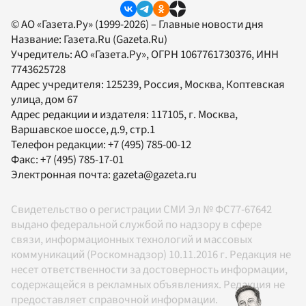
© АО «Газета.Ру» (1999-2026) – Главные новости дня
Название:
Газета.Ru
(Gazeta.Ru)
Учредитель:
АО «Газета.Ру»
, ОГРН 1067761730376, ИНН
7743625728
Адрес учредителя: 125239, Россия, Москва, Коптевская
улица, дом 67
Адрес редакции и издателя:
117105
, г.
Москва
,
Варшавское шоссе, д.9, стр.1
Телефон редакции:
+7 (495) 785-00-12
Факс:
+7 (495) 785-17-01
Электронная почта:
gazeta@gazeta.ru
Свидетельство о регистрации СМИ Эл № ФС77-67642
выдано федеральной службой по надзору в сфере
связи, информационных технологий и массовых
коммуникаций (Роскомнадзор) 10.11.2016 г. Редакция не
несет ответственности за достоверность информации,
содержащейся в рекламных объявлениях. Редакция не
предоставляет справочной информации.