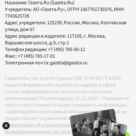
Название:
Газета.Ru
(Gazeta.Ru)
Учредитель:
АО «Газета.Ру»
, ОГРН 1067761730376, ИНН
7743625728
Адрес учредителя: 125239, Россия, Москва, Коптевская
улица, дом 67
Адрес редакции и издателя:
117105
, г.
Москва
,
Варшавское шоссе, д.9, стр.1
Телефон редакции:
+7 (495) 785-00-12
Факс:
+7 (495) 785-17-01
Электронная почта:
gazeta@gazeta.ru
Свидетельство о регистрации СМИ Эл № ФС77-67642
выдано федеральной службой по надзору в сфере
связи, информационных технологий и массовых
коммуникаций (Роскомнадзор) 10.11.2016 г. Редакция не
несет ответственности за достоверность информации,
содержащейся в рекламных объявлениях. Редакция не
предоставляет справочной информации.
Информация об ограничениях
На информационном ресурсе применяются